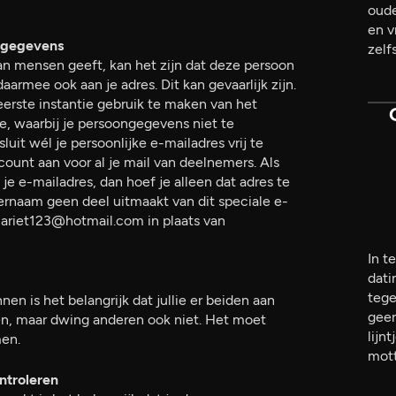
oude
en v
sgegevens
zelf
n mensen geeft, kan het zijn dat deze persoon
armee ook aan je adres. Dit kan gevaarlijk zijn.
erste instantie gebruik te maken van het
e, waarbij je persoongegevens niet te
luit wél je persoonlijke e-mailadres vrij te
ount aan voor al je mail van deelnemers. Als
e e-mailadres, dan hoef je alleen dat adres te
ternaam geen deel uitmaakt van dit speciale e-
 mariet123@hotmail.com in plaats van
In t
dati
tege
en is het belangrijk dat jullie er beiden aan
geen
gen, maar dwing anderen ook niet. Het moet
lijn
men.
mott
ntroleren