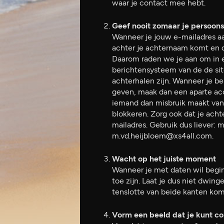
waar je contact mee hebt.
Geef nooit zomaar je persoon
Wanneer je jouw e-mailadres aa
achter je achternaam komt en da
Daarom raden we je aan om in e
berichtensysteem van de de sit
achterhalen zijn. Wanneer je bes
geven, maak dan een aparte acc
iemand dan misbruik maakt van j
blokkeren. Zorg ook dat je ach
mailadres. Gebruik dus liever:
m.vd.heijbloem@xs4all.com.
Wacht op het juiste moment
Wanneer je met daten wil beginn
toe zijn. Laat je dus niet dwin
tenslotte van beide kanten ko
Vorm een beeld dat je kunt co