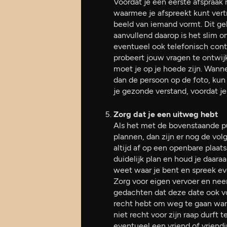
Voordat je een eerste afspraak 
waarmee je afspreekt kunt vertr
beeld van iemand vormt. Dit geb
aanvullend daarop is het slim o
eventueel ook telefonisch con
probeert jouw vragen te ontwij
moet je op je hoede zijn. Wann
dan de persoon op de foto, kun 
je gezonde verstand, voordat je
Zorg dat je een uitweg hebt
Als het met de bovenstaande pu
plannen, dan zijn er nog de vo
altijd af op een openbare plaat
duidelijk plan en houd je daaraan
weet waar je bent en spreek even
Zorg voor eigen vervoer en nee
gedachten dat deze date ook vo
recht hebt om weg te gaan wann
niet recht voor zijn raap durft 
eventueel een vriend of vriend