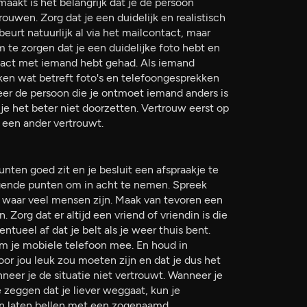
maakt is het belangrijk dat je de persoon
ouwen. Zorg dat je een duidelijk en realistisch
eurt natuurlijk al via het mailcontact, maar
m te zorgen dat je een duidelijke foto hebt en
tact met iemand hebt gehad. Als iemand
ken wat betreft foto's en telefoongesprekken
eer de persoon die je ontmoet iemand anders is
je het beter niet doorzetten. Vertrouw eerst op
 een ander vertrouwt.
nten goed zit en je besluit een afspraakje te
lgende punten om in acht te nemen. Spreek
s waar veel mensen zijn. Maak van tevoren een
. Zorg dat er altijd een vriend of vriendin is die
tueel af dat je belt als je weer thuis bent.
m je mobiele telefoon mee. En houd in
or jou leuk zou moeten zijn en dat je dus het
eer je de situatie niet vertrouwt. Wanneer je
te zeggen dat je liever weggaat, kun je
in laten bellen met een zogenaamd