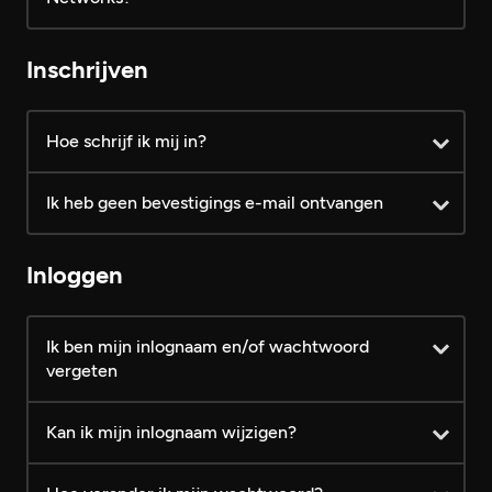
Account toegang
Gratis
VIP
Inschrijven
Gratis profiel aanmaken
Hoe schrijf ik mij in?
Profielen bekijken
Ik heb geen bevestigings e-mail ontvangen
FotoZapper gebruiken
FotoZapper matches bekijken
Inloggen
Verzonden berichten altijd
leesbaar
Ik ben mijn inlognaam en/of wachtwoord
vergeten
Knipogen sturen
Kan ik mijn inlognaam wijzigen?
Persoonlijke berichten sturen