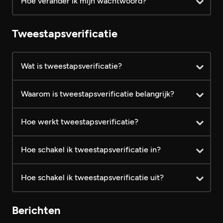
Hoe verander ik mijn wachtwoord?
Foto's plaatsen
Hoofdfoto's bekijken
Tweestapsverificatie
Extra foto's bekijken
Wat is tweestapsverificatie?
Laatste bezoekers bekijken
Waarom is tweestapsverificatie belangrijk?
Berichten lezen
Hoe werkt tweestapsverificatie?
Vanaf €
Prijs (inclusief BTW)
Gratis
24,99
Hoe schakel ik tweestapsverificatie in?
Hoe schakel ik tweestapsverificatie uit?
Berichten