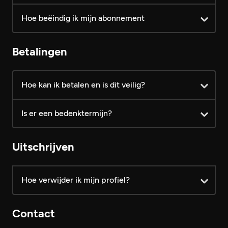
Hoe beëindig ik mijn abonnement
1 maand VIP € 24,99 /mnd
2 maanden VIP € 19,99 /mnd
Betalingen
4 maanden VIP € 14,99 /mnd
Hoe kan ik betalen en is dit veilig?
functionaliteiten
Is er een bedenktermijn?
Uitschrijven
Hoe verwijder ik mijn profiel?
Contact