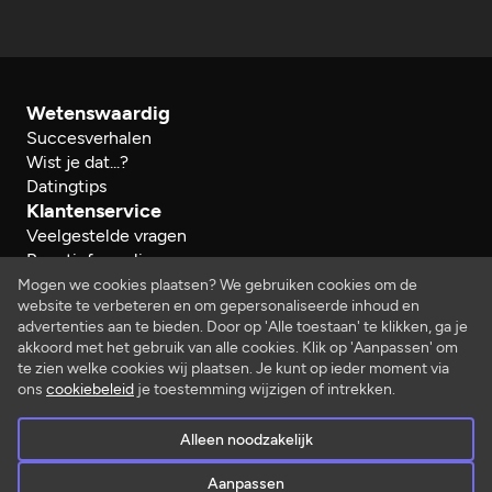
Wetenswaardig
Succesverhalen
Wist je dat...?
Datingtips
Klantenservice
Veelgestelde vragen
Reactieformulier
Herroeping
Mogen we cookies plaatsen? We gebruiken cookies om de
website te verbeteren en om gepersonaliseerde inhoud en
Over ons
advertenties aan te bieden. Door op 'Alle toestaan' te klikken, ga je
Bedrijfsgegevens
akkoord met het gebruik van alle cookies. Klik op 'Aanpassen' om
Werken bij…
te zien welke cookies wij plaatsen. Je kunt op ieder moment via
Juridisch
ons
cookiebeleid
je toestemming wijzigen of intrekken.
Algemene voorwaarden
Privacy- en cookiebeleid
Alleen noodzakelijk
Aanpassen